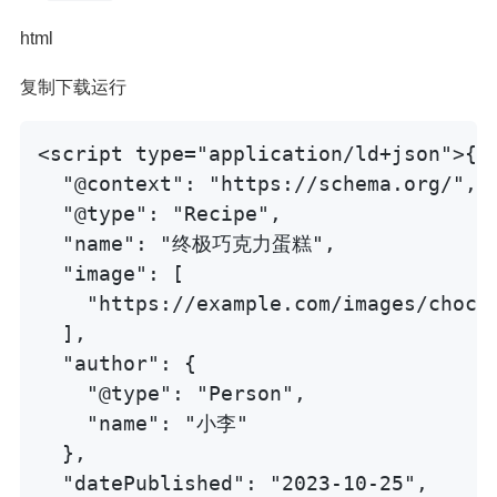
html
复制下载运行
<script type="application/ld+json">{

  "@context": "https://schema.org/",

  "@type": "Recipe",

  "name": "终极巧克力蛋糕",

  "image": [

    "https://example.com/images/chocol
  ],

  "author": {

    "@type": "Person",

    "name": "小李"

  },

  "datePublished": "2023-10-25",
