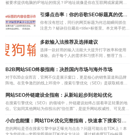
被要求提供电脑的IP地址的情况？IP地址就像是你在互联网或家庭网络
中的“门牌号”，是设备之间相互识别和通信的基础。本文将为你提供
Windows和macOS系统下，查看内网IP和公网IP的详细指南，即使你是
引爆点击率：你的谷歌SEO标题真的优化
电脑新手也能轻松学会。一、 首先，…
好了吗？
你有没有想过，同行的网页标题为何总能瞬间抓住
注意力？秘诀往往藏在<title>标签里。本文将手把手
示范如何根据像素宽度调控字数、把核心关键词摆
到最显眼的位置，并借助情感词汇和年份数字放大
多款输入法推荐及选择建议
点击欲望。结合实战案例，你将学会把理论转化成
选择一款好用的输入法能大大提升打字效率和使用
可直接复用的模板，让每一次改标题都实实在在推
体验。由于每个人的需求和习惯不同，整理了当前
高流量和转化。…
主流的几款输入法，你可以根据自己的情况来选
择。…
B2B网站SEO终极指南：决胜国内市场与海外市场
对于B2B企业而言，官网不仅是展示窗口，更是核心的销售渠道和品牌
阵地。在竞争激烈的线上环境中，搜索引擎优化（SEO）是获取精准客
户、降低获客成本的关键。然而，面对不同的市场，SEO的策略也大相
径庭。…
网站SEO外链建设全指南：从新站起步到老站优化
在搜索引擎优化（SEO）的领域中，外链建设始终占据着举足轻重的地
位。它如同其他网站为你投出的“信任票”，是提升网站权威性、可见度和
流量的关键引擎。无论是刚刚上线的新站，还是运营已久的老站，一套
科学的外链策略都至关重要。本文将从外链的核心作用出发，分别为新
小白也能懂：网站TDK优化完整指南，快速拿下搜索引擎
站和老站提供一套完整、可操作的外链建设与优化方…
第一印象
您的网站是否在搜索引擎中缺乏曝光与点击？问题可能出在TDK上！本
文为您提供一套即学即用的TDK优化方法论，通过精准撰写Title标题与