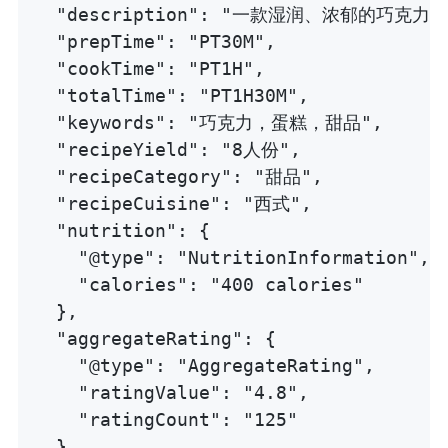
  "description": "一款湿润、浓郁的巧克
  "prepTime": "PT30M",

  "cookTime": "PT1H",

  "totalTime": "PT1H30M",

  "keywords": "巧克力，蛋糕，甜品",

  "recipeYield": "8人份",

  "recipeCategory": "甜品",

  "recipeCuisine": "西式",

  "nutrition": {

    "@type": "NutritionInformation",

    "calories": "400 calories"

  },

  "aggregateRating": {

    "@type": "AggregateRating",

    "ratingValue": "4.8",

    "ratingCount": "125"

  },
