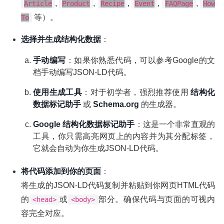
,
,
,
,
,
Article
Product
Recipe
Event
FAQPage
How
等）。
To
选择并生成结构化数据
：
手动编写
：如果你熟悉代码，可以参考Google的文
档手动编写JSON-LD代码。
使用生成工具
：对于初学者，强烈推荐使用
结构化
数据标记助手
或
Schema.org
的生成器。
Google 结构化数据标记助手
：这是一个非常直观的
工具，你只需高亮网页上的内容并为其分配标签，
它就会自动为你生成JSON-LD代码。
将代码添加到你的页面
：
将生成的JSON-LD代码复制并粘贴到你网页HTML代码
的
或
部分。确保代码与页面的可视内
<head>
<body>
容完全对应。