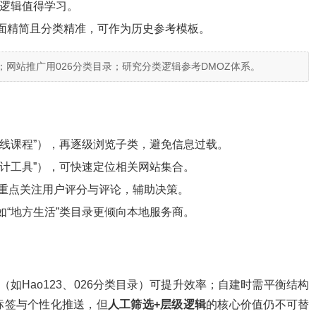
构逻辑值得学习。
界面精简且分类精准，可作为历史参考模板。
氪；网站推广用026分类目录；研究分类逻辑参考DMOZ体系。
在线课程”），再逐级浏览子类，避免信息过载
。
设计工具”），可快速定位相关网站集合
。
需重点关注用户评分与评论，辅助决策
。
如“地方生活”类目录更倾向本地服务商
。
如Hao123、
026分类目录
）可提升效率；自建时需平衡结构
标签与个性化推送，但
人工筛选+层级逻辑
的核心价值仍不可替