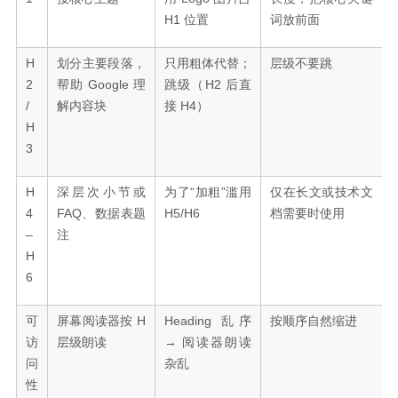
H1 位置
词放前面
H
划分主要段落，
只用粗体代替；
层级不要跳
2
帮助 Google 理
跳级（H2 后直
/
解内容块
接 H4）
H
3
H
深层次小节或
为了“加粗”滥用
仅在长文或技术文
4
FAQ、数据表题
H5/H6
档需要时使用
–
注
H
6
可
屏幕阅读器按 H
Heading 乱序
按顺序自然缩进
访
层级朗读
→ 阅读器朗读
问
杂乱
性