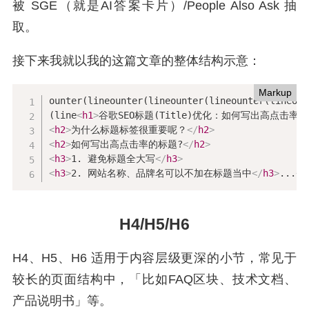
被 SGE（就是AI答案卡片）/People Also Ask 抽
取。
接下来我就以我的这篇文章的整体结构示意：
Markup
ounter(lineounter(lineounter(lineounter(lineoun
(line
<
h1
>
谷歌SEO标题(Title)优化：如何写出高点击率
<
h2
>
为什么标题标签很重要呢？
</
h2
>
<
h2
>
如何写出高点击率的标题?
</
h2
>
<
h3
>
1. 避免标题全大写
</
h3
>
<
h3
>
2. 网站名称、品牌名可以不加在标题当中
</
h3
>
...
<
h
H4/H5/H6
H4、H5、H6 适用于内容层级更深的小节，常见于
较长的页面结构中，「比如FAQ区块、技术文档、
产品说明书」等。