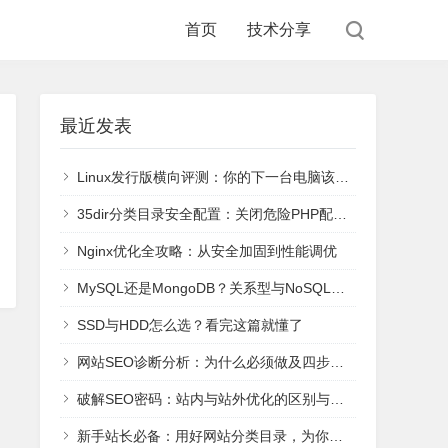
首页
技术分享
最近发表
Linux发行版横向评测：你的下一台电脑该装哪个？
35dir分类目录安全配置：关闭危险PHP配置register_globals和safe_mode
Nginx优化全攻略：从安全加固到性能调优
MySQL还是MongoDB？关系型与NoSQL六大主流数据库核心解析与选型
SSD与HDD怎么选？看完这篇就懂了
网站SEO诊断分析：为什么必须做及四步系统化操作法
破解SEO密码：站内与站外优化的区别与协同策略
新手站长必备：用好网站分类目录，为你的新站快速引流