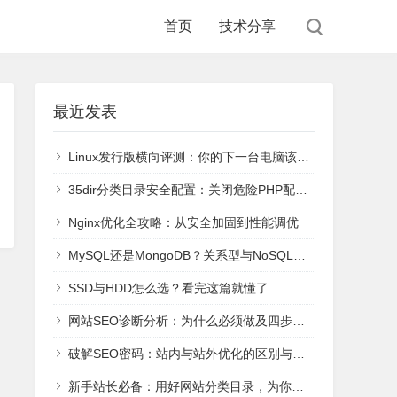
首页
技术分享
最近发表
Linux发行版横向评测：你的下一台电脑该装哪个？
35dir分类目录安全配置：关闭危险PHP配置register_globals和safe_mode
Nginx优化全攻略：从安全加固到性能调优
MySQL还是MongoDB？关系型与NoSQL六大主流数据库核心解析与选型
SSD与HDD怎么选？看完这篇就懂了
网站SEO诊断分析：为什么必须做及四步系统化操作法
破解SEO密码：站内与站外优化的区别与协同策略
新手站长必备：用好网站分类目录，为你的新站快速引流