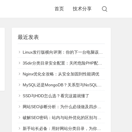
首页
技术分享
最近发表
Linux发行版横向评测：你的下一台电脑该装哪个？
35dir分类目录安全配置：关闭危险PHP配置register_globals和safe_mode
Nginx优化全攻略：从安全加固到性能调优
MySQL还是MongoDB？关系型与NoSQL六大主流数据库核心解析与选型
SSD与HDD怎么选？看完这篇就懂了
网站SEO诊断分析：为什么必须做及四步系统化操作法
破解SEO密码：站内与站外优化的区别与协同策略
新手站长必备：用好网站分类目录，为你的新站快速引流