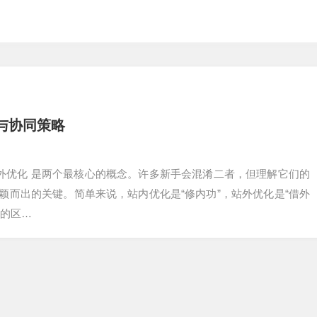
与协同策略
站外优化 是两个最核心的概念。许多新手会混淆二者，但理解它们的
颖而出的关键。简单来说，站内优化是“修内功”，站外优化是“借外
者的区…