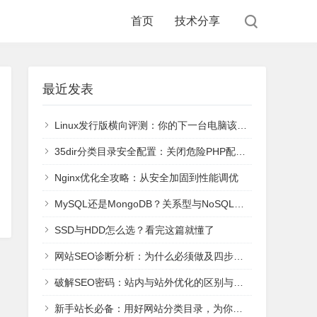
首页
技术分享
最近发表
Linux发行版横向评测：你的下一台电脑该装哪个？
35dir分类目录安全配置：关闭危险PHP配置register_globals和safe_mode
Nginx优化全攻略：从安全加固到性能调优
MySQL还是MongoDB？关系型与NoSQL六大主流数据库核心解析与选型
SSD与HDD怎么选？看完这篇就懂了
网站SEO诊断分析：为什么必须做及四步系统化操作法
破解SEO密码：站内与站外优化的区别与协同策略
新手站长必备：用好网站分类目录，为你的新站快速引流