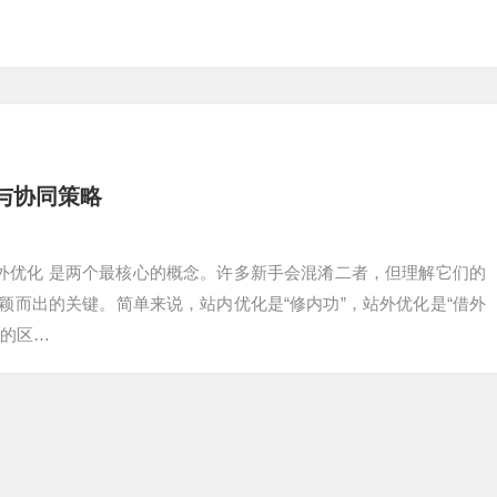
与协同策略
站外优化 是两个最核心的概念。许多新手会混淆二者，但理解它们的
颖而出的关键。简单来说，站内优化是“修内功”，站外优化是“借外
者的区…