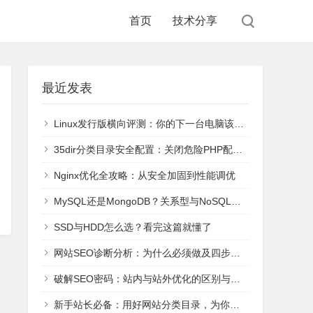
首页
技术分享
最近发表
Linux发行版横向评测：你的下一台电脑该装哪个？
35dir分类目录安全配置：关闭危险PHP配置register_globals和safe_mode
Nginx优化全攻略：从安全加固到性能调优
MySQL还是MongoDB？关系型与NoSQL六大主流数据库核心解析与选型
SSD与HDD怎么选？看完这篇就懂了
网站SEO诊断分析：为什么必须做及四步系统化操作法
破解SEO密码：站内与站外优化的区别与协同策略
新手站长必备：用好网站分类目录，为你的新站快速引流